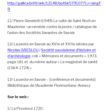
http://gallica.bnf.fr/ark:/12148/bpt6k57910771.r=.langF
R
11/ Pierre Geneletti (1949) Le culte de Saint Roch en
Maurienne : un remède contre la peste / catalogue de
l’union des Sociétés Savantes de Savoie
12/ La peste en Savoie au XVIe et XVIIe siècles par
Nicolas GRESLOU
/
Société savoisienne d’histoire et
d’archéologie
, coll. « Mémoires et documents », 1973,
page 181 et du même auteur « Le magistrat de santé
(1564-1724) »
13/ La peste en Savoie – [conférence et documents]
Bibliothèque de l’Académie Florimontane-Annecy
Sur le web :
1/ La Provence 1720 :