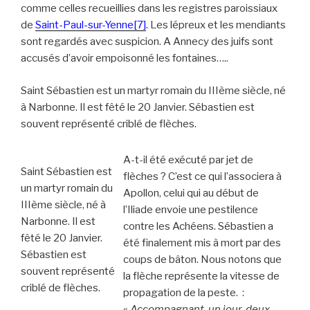
comme celles recueillies dans les registres paroissiaux
de
Saint-Paul-sur-Yenne
[7]
.
Les lépreux et les mendiants
sont regardés avec suspicion. A Annecy des juifs sont
accusés d’avoir empoisonné les fontaines…..
Saint Sébastien est un martyr romain du IIIème siècle, né
à Narbonne. Il est fêté le 20 Janvier. Sébastien est
souvent représenté criblé de flèches.
A-t-il été exécuté par jet de
Saint Sébastien est
flèches ? C’est ce qui l’associera à
un martyr romain du
Apollon, celui qui au début de
IIIème siècle, né à
l’Iliade envoie une pestilence
Narbonne. Il est
contre les Achéens. Sébastien a
fêté le 20 Janvier.
été finalement mis à mort par des
Sébastien est
coups de bâton. Nous notons que
souvent représenté
la flèche représente la vitesse de
criblé de flèches.
propagation de la peste. :
«
Accompagnant, un jour, deux