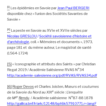
[1]
Les épidémies en Savoie par
Jean Paul BERGERI
disponible chez « l’union des Sociétés Savantes de
Savoie »
[4]
La peste en Savoie au XVIe et XVIIe siècles par
Nicolas GRESLOU
/
Société savoisienne d’histoire et
d’archéologie
, coll. « Mémoires et documents », 1973,
page 181 et du même auteur, Le magistrat de santé
(1564-1724)
[5]
« Iconographie et attributs des Saints » par Christian
Regat 2019 / Académie Salésienne RVAS N°34
http://academie-salesienne.org/pdf/RVAS/RVAS34.pdf
[6]
Roger Devos
et Charles Joisten,
Mœurs et coutumes
e
de la Savoie du Nord au XIX
siècle : L’enquête
gr
de M
Rendu
/ Académie salésienne N°87-88 1878
http://gallica.bnf.fr/ark:/12148/bpt6k57910771.r=.langF