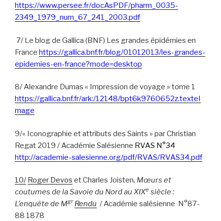
https://www.persee.fr/docAsPDF/pharm_0035-
2349_1979_num_67_241_2003.pdf
7/ Le blog de Gallica (BNF) Les grandes épidémies en
France
https://gallica.bnf.fr/blog/01012013/les-grandes-
epidemies-en-france?mode=desktop
8/ Alexandre Dumas « Impression de voyage » tome 1
https://gallica.bnf.fr/ark:/12148/bpt6k9760652z.texteI
mage
9/« Iconographie et attributs des Saints » par Christian
Regat 2019 / Académie Salésienne
RVAS N°34
http://academie-salesienne.org/pdf/RVAS/RVAS34.pdf
10/
Roger Devos
et Charles Joisten,
Mœurs et
e
coutumes de la Savoie du Nord au XIX
siècle :
gr
L’enquête de M
Rendu
/ Académie salésienne N°87-
88 1878