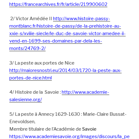
https://francearchives.fr/fr/article/219900602
2/ Victor Amédée II
http://www.histoire-passy-
montblanc.fr/histoire-de-passy/de-la-prehistoire-au-
xxie-s/xviiie-siecle/le-duc-de-savoie-victor-amedee-ii-
vend-en-1699-ses-domaines-par-dela-les-
monts/24769-2/
3/ La peste aux portes de Nice
http://maioresnostri.eu/2014/03/1720-la-peste-aux-
portes-de-nice.html
4/ Histoire de la Savoie :
http://www.academie-
salesienne.org/
5/ La peste à Annecy 1629-1630 : Marie-Claire Bussat-
Enevoldsen,
Membre titulaire de l’Académie de
S
avoie
https://www.academiesavoie.org/images/discours/la_pe