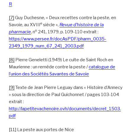
R
[7]
Guy Duchesne, « Deux recettes contre la peste, en
e
Savoie, au XVIII
siècle »,
Revue d’histoire de la
o
pharmacie
, n
241,‎ 1979, p. 109-110 extrait :
https://www.persee.fr/docAsPDF/pharm_0035-
2349_1979_num_67_241_2003.pdf
[8]
Pierre Geneletti (1949) Le culte de Saint Roch en
Maurienne : un remède contre la peste /
catalogue de
l’union des Sociétés Savantes de Savoie
[9]
Texte de Jean Pierre Leguay dans « Histoire d’Annecy
» sous la direction de Paul Guichonnet / pages 103-104
extrait :
http://lapetitevachenoire.ovh/documents/decret_1503.
pdf
[11]
La peste aux portes de Nice