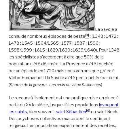
La Savoie a
[4]
connu de nombreux épisodes de peste
: (1348 ; 1472 ;
1478 ; 1545 ; 1564/1565 ; 1577 ; 1587 ; 1596 ;
1598/1599 ; 1615 ; 1629/1630 ; 1639/1640). Pour 1348
les spécialistes s’accordent à dire que 50% de la
population a été décimée. La Provence a été touchée
par un épisode en 1720 mais nous verrons que grâce à
Victor Emmanuel II la Savoie a été peu touchée par celui.
(
)
Source de la gravure : Les amis du vieux Sallanches
Le recours à l’isolement est une pratique mise en place à
partir du XVIe siècle, jusque-là les populations
invoquent
[6
]
les saints
, bien souvent
saint Sébastien
ou saint Roch.
Des psychoses collectives exacerbent le sentiment
religieux. Les populations expérimentent des recettes,