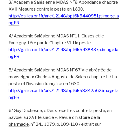
3/ Academie Salésienne MDAS N°8 Abondance chapitre
XVII Mesures contre la peste en 1630.
http://gallica.bnf.fr/ark:/12148/bpt6k5440951g.image.la
ngFR
4/ Academie Salésienne MDAS N°11 Cluses et le
Faucigny. 1ère partie Chapitre VIII la peste
http://gallica.bnf.fr/ark:/12148/bpt6k5438437p.image.la
ngFR
5/ Academie Salésienne MDAS N°67 Vie abrégée de
monseigneur Charles-Auguste de Sales / chapitre II / La
peste et l’invasion française en 1630.
http://gallica.bnf.fr/ark:/12148/bpt6k58342562.image.la
ngFR
6/ Guy Duchesne, « Deux recettes contre la peste, en
Savoie, au XVIIIe siècle »,
Revue d’histoire de la
pharmacie
, n° 241‎ 1979, p. 109-110 / extrait sur :