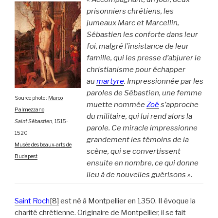
prisonniers chrétiens, les
jumeaux Marc et Marcellin,
Sébastien les conforte dans leur
foi, malgré l’insistance de leur
famille, qui les presse d’abjurer le
christianisme pour échapper
au
martyre
. Impressionnée par les
paroles de Sébastien, une femme
Source photo :
Marco
muette nommée
Zoé
s’approche
Palmezzano
du militaire, qui lui rend alors la
Saint Sébastien
, 1515-
parole. Ce miracle impressionne
1520
grandement les témoins de la
Musée des beaux-arts de
scène, qui se convertissent
Budapest
.
ensuite en nombre, ce qui donne
lieu à de nouvelles guérisons ».
Saint Roch
[8]
est né à Montpellier en 1350. Il évoque la
charité chrétienne. Originaire de Montpellier, il se fait