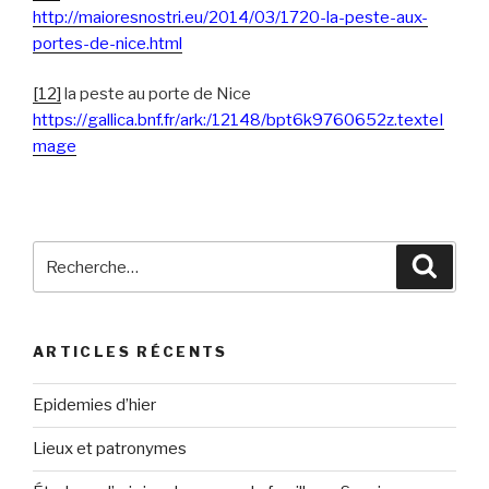
http://maioresnostri.eu/2014/03/1720-la-peste-aux-
portes-de-nice.html
[12]
la peste au porte de Nice
https://gallica.bnf.fr/ark:/12148/bpt6k9760652z.texteI
mage
Recherche
Reche
pour
:
ARTICLES RÉCENTS
Epidemies d’hier
Lieux et patronymes