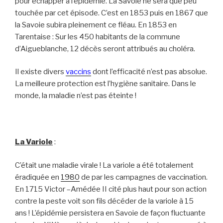
pour échapper à l’épidémie. La Savoie ne sera que peu
touchée par cet épisode. C’est en 1853 puis en 1867 que
la Savoie subira pleinement ce fléau. En 1853 en
Tarentaise : Sur les 450 habitants de la commune
d’Aigueblanche, 12 décès seront attribués au choléra.
Il existe divers
vaccins
dont l’efficacité n’est pas absolue.
La meilleure protection est l’hygiène sanitaire. Dans le
monde, la maladie n’est pas éteinte !
La Variole
:
C’était une maladie virale ! La variole a été totalement
éradiquée en
1980
de par les campagnes de vaccination.
En 1715 Victor –Amédée II cité plus haut pour son action
contre la peste voit son fils décéder de la variole à 15
ans ! L’épidémie persistera en Savoie de façon fluctuante