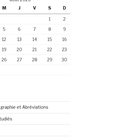
M
J
V
S
D
1
2
5
6
7
8
9
12
13
14
15
16
19
20
21
22
23
26
27
28
29
30
graphie et Abréviations
tudiés