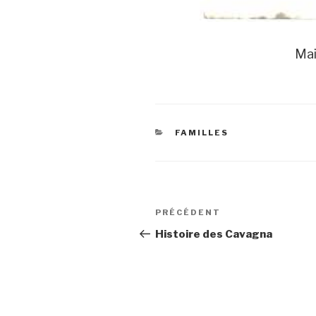
Mai
CATÉGORIES
FAMILLES
Navigation
Article
PRÉCÉDENT
de
précédent
Histoire des Cavagna
l’article