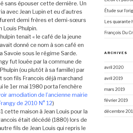
ité sans épouser cette dernière. Un
Étude sur l’or
ia avec Jean Lupin et eu d’autres
 furent demi frères et demi-sœurs
Les quarante 
n Louis Phulpin.
François Du C
ulpin tenait « le café de la jeune
is avait donné ce nom à son café en
 la Savoie sous le régime Sarde.
ARCHIVES
angy fut louée par la commune de
avril 2020
hulpin (ou plutôt à sa famille) par
it son fils Francois déjà marchand
avril 2019
ui le 1er mai 1980 porta l’enchère
mars 2019
voir amodiation de l’ancienne mairie
février 2019
 Frangy de 2010 N° 12
)
cette maison à Jean Louis pour la
décembre 201
ncois était décédé (1880) lors de
utre fils de Jean Louis qui repris le