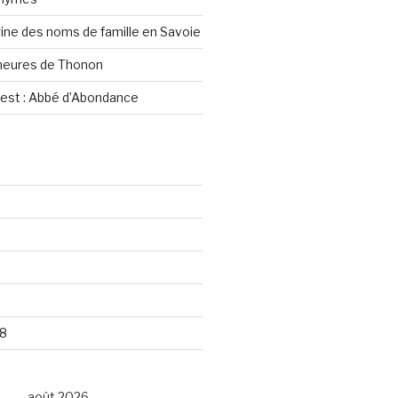
igine des noms de famille en Savoie
heures de Thonon
rest : Abbé d’Abondance
8
août 2026