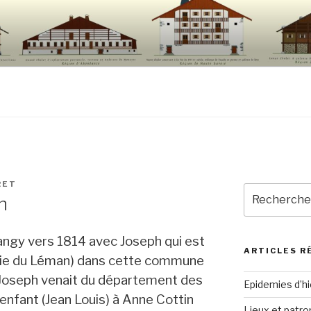
RET
Recherche
n
pour
:
rangy vers 1814 avec Joseph qui est
ARTICLES R
ie du Léman) dans cette commune
. Joseph venait du département des
Epidemies d’hi
n enfant (Jean Louis) à Anne Cottin
Lieux et patr