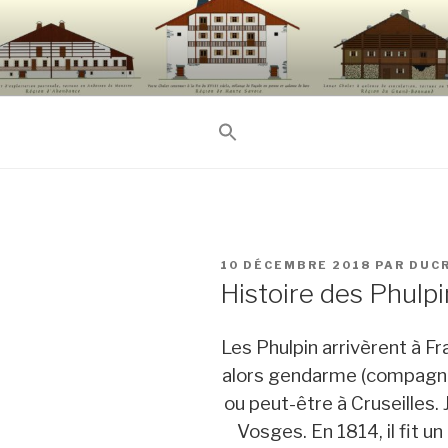
Aller
au
contenu
principal
PUBLIÉ
10 DÉCEMBRE 2018
PAR
DUC
LE
Histoire des Phulpi
Les Phulpin arrivèrent à F
alors gendarme (compagn
ou peut-être à Cruseilles
Vosges. En 1814, il fit u