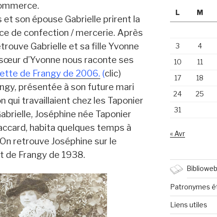
ommerce.
L
M
s et son épouse Gabrielle prirent la
e de confection / mercerie. Après
trouve Gabrielle et sa fille Yvonne
3
4
 sœur d’Yvonne nous raconte ses
10
11
ette de Frangy de 2006.
(
clic)
17
18
rangy, présentée à son future mari
24
25
n qui travaillaient chez les Taponier
31
abrielle, Joséphine née Taponier
accard, habita quelques temps à
« Avr
. On retrouve Joséphine sur le
 de Frangy de 1938.
Biblioweb
Patronymes é
Liens utiles