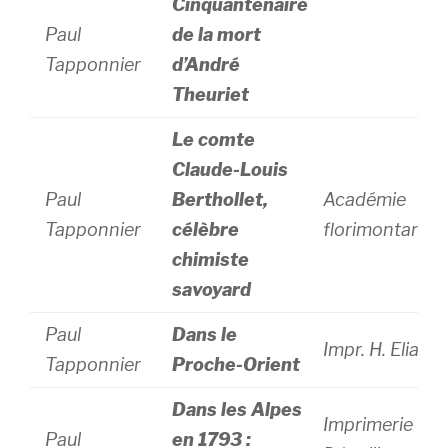
Cinquantenaire
Paul
de la mort
Tapponnier
d’André
Theuriet
Le comte
Claude-Louis
Paul
Berthollet,
Académie
Tapponnier
célèbre
florimontane
chimiste
savoyard
Paul
Dans le
Impr. H. Elias
Tapponnier
Proche-Orient
Dans les Alpes
Imprimerie L.
Paul
en 1793 :