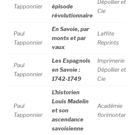
Dépollier et
Tapponnier
épisode
Cie
révolutionnaire
En Savoie, par
Paul
Laffite
monts et par
Tapponnier
Reprints
vaux
Les Espagnols
Imprimerie L.
Paul
en Savoie :
Dépollier et
Tapponnier
1742-1749
Cie
L’historien
Louis Madelin
Paul
Académie
et son
Tapponnier
florimontane
ascendance
savoisienne